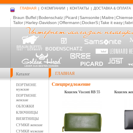
ГЛАВНАЯ
О КОМПАНИИ
КОНТАКТЫ
ДОСТАВКА & ОПЛАТА
Braun Buffel
Bodenschatz
Picard
Samsonite
Maitre
Chiemse
|
|
|
|
|
Tailor
Harley-Davidson
Offermann
DockerS
Take it easy
fabr
|
|
|
|
|
ГЛАВНАЯ
Каталог
Спецпредложение
ПОРТМОНЕ
мужские
Кошелек Visconti RB 55
Кошелек жен
ПОРТМОНЕ
женские
ОБЛОЖКИ
КЛЮЧНИЦЫ
ВИЗИТНИЦЫ
СУМКИ женские
СУМКИ мужские