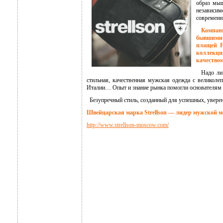
образ мыш
независим
современн
Компания
бывшими 
плащей F
коллекц
качеством
Надо ли г
стильная, качественная мужская одежда с великолеп
Италии… Опыт и знание рынка помогли основателям б
Безупречный стиль, созданный для успешных, увер
Швейцарская марка Strellson — лидер мужской м
http://www.strellson-moscow.com/