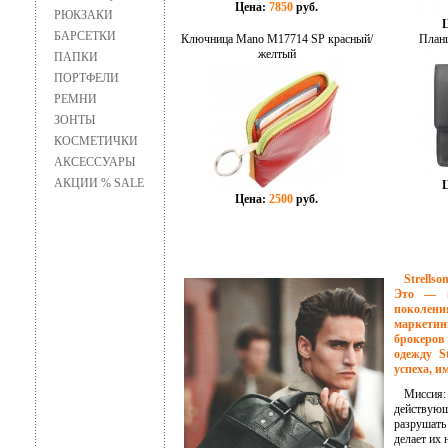
Цена:
7850
руб.
РЮКЗАКИ
БАРСЕТКИ
Ключница Mano M17714 SP красный/
Планш
желтый
ПАПКИ
ПОРТФЕЛИ
РЕМНИ
ЗОНТЫ
КОСМЕТИЧКИ
АКСЕССУАРЫ
АКЦИИ % SALE
Цена:
2500
руб.
Strellso
Это — м
поколен
маркетин
брокеров
одежду S
успеха, и
Миссия: S
действующ
разрушать 
делает их 