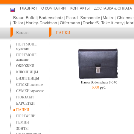
ГЛАВНАЯ
О КОМПАНИИ
КОНТАКТЫ
ДОСТАВКА & ОПЛАТА
Braun Buffel
Bodenschatz
Picard
Samsonite
Maitre
Chiemse
|
|
|
|
|
Tailor
Harley-Davidson
Offermann
DockerS
Take it easy
fabr
|
|
|
|
|
Каталог
ПАПКИ
ПОРТМОНЕ
мужские
ПОРТМОНЕ
женские
ОБЛОЖКИ
КЛЮЧНИЦЫ
ВИЗИТНИЦЫ
Папка Bodenschatz 8-540
СУМКИ женские
6000
руб.
СУМКИ мужские
РЮКЗАКИ
БАРСЕТКИ
ПАПКИ
ПОРТФЕЛИ
РЕМНИ
ЗОНТЫ