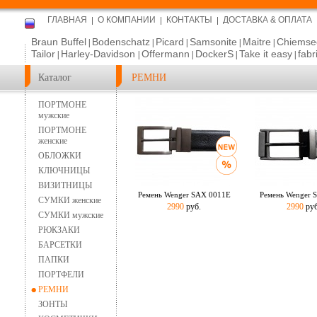
ГЛАВНАЯ
О КОМПАНИИ
КОНТАКТЫ
ДОСТАВКА & ОПЛАТА
Braun Buffel
Bodenschatz
Picard
Samsonite
Maitre
Chiemse
|
|
|
|
|
Tailor
Harley-Davidson
Offermann
DockerS
Take it easy
fabr
|
|
|
|
|
Каталог
РЕМНИ
ПОРТМОНЕ
мужские
ПОРТМОНЕ
женские
ОБЛОЖКИ
КЛЮЧНИЦЫ
ВИЗИТНИЦЫ
Ремень Wenger SAX 0011E
Ремень Wenger 
СУМКИ женские
2990
руб.
2990
руб
СУМКИ мужские
РЮКЗАКИ
БАРСЕТКИ
ПАПКИ
ПОРТФЕЛИ
РЕМНИ
ЗОНТЫ