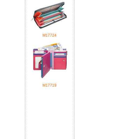
М17724
М17719