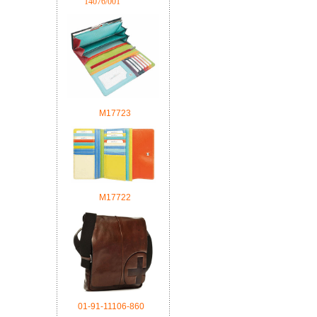
14076/001
M17723
М17722
01-91-11106-860