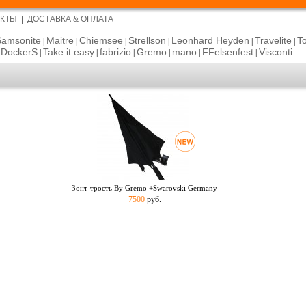
АКТЫ
ДОСТАВКА & ОПЛАТА
Samsonite
Maitre
Chiemsee
Strellson
Leonhard Heyden
Travelite
T
|
|
|
|
|
|
DockerS
Take it easy
fabrizio
Gremo
mano
FFelsenfest
Visconti
|
|
|
|
|
|
|
Зонт-трость By Gremo +Swarovski Germany
7500
руб.