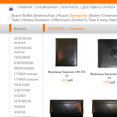
ГЛАВНАЯ
О КОМПАНИИ
КОНТАКТЫ
ДОСТАВКА & ОПЛАТА
Braun Buffel
Bodenschatz
Picard
Samsonite
Maitre
Chiemse
|
|
|
|
|
Tailor
Harley-Davidson
Offermann
DockerS
Take it easy
fabr
|
|
|
|
|
Каталог
КАТАЛОГ
»
Samsonite
ПОРТМОНЕ
мужские
ПОРТМОНЕ
женские
ОБЛОЖКИ
КЛЮЧНИЦЫ
ВИЗИТНИЦЫ
Визитница Samsonite 100.101-
СУМКИ женские
Визитница Samsonite
01
01
СУМКИ мужские
2450
руб.
2700
руб.
РЮКЗАКИ
БАРСЕТКИ
ПАПКИ
ПОРТФЕЛИ
РЕМНИ
ЗОНТЫ