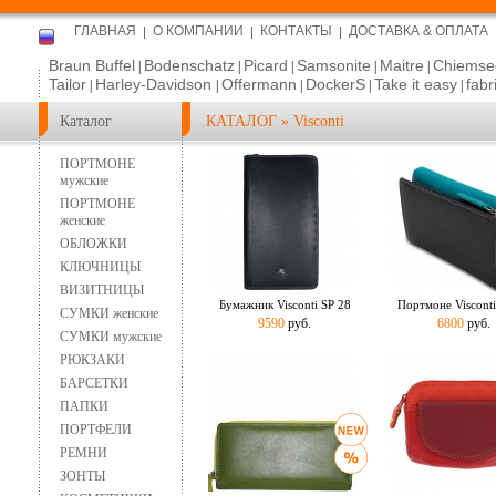
ГЛАВНАЯ
О КОМПАНИИ
КОНТАКТЫ
ДОСТАВКА & ОПЛАТА
Braun Buffel
Bodenschatz
Picard
Samsonite
Maitre
Chiemse
|
|
|
|
|
Tailor
Harley-Davidson
Offermann
DockerS
Take it easy
fabr
|
|
|
|
|
Каталог
КАТАЛОГ
»
Visconti
ПОРТМОНЕ
мужские
ПОРТМОНЕ
женские
ОБЛОЖКИ
КЛЮЧНИЦЫ
ВИЗИТНИЦЫ
Бумажник Visconti SP 28
Портмоне Viscont
СУМКИ женские
9590
руб.
6800
руб.
СУМКИ мужские
РЮКЗАКИ
БАРСЕТКИ
ПАПКИ
ПОРТФЕЛИ
РЕМНИ
ЗОНТЫ