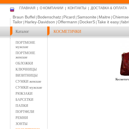
ГЛАВНАЯ
О КОМПАНИИ
КОНТАКТЫ
ДОСТАВКА & ОПЛАТА
Braun Buffel
Bodenschatz
Picard
Samsonite
Maitre
Chiemse
|
|
|
|
|
Tailor
Harley-Davidson
Offermann
DockerS
Take it easy
fabr
|
|
|
|
|
Каталог
КОСМЕТИЧКИ
ПОРТМОНЕ
мужские
ПОРТМОНЕ
женские
ОБЛОЖКИ
КЛЮЧНИЦЫ
ВИЗИТНИЦЫ
Косметич
СУМКИ женские
СУМКИ мужские
РЮКЗАКИ
БАРСЕТКИ
ПАПКИ
ПОРТФЕЛИ
РЕМНИ
ЗОНТЫ