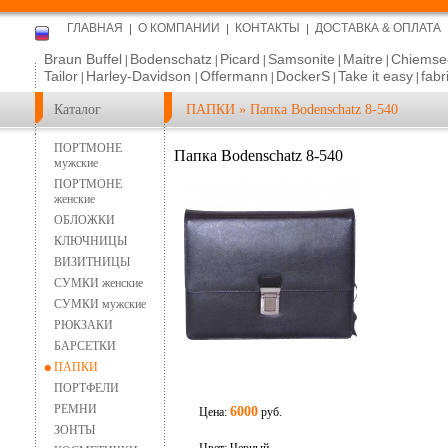
ГЛАВНАЯ
О КОМПАНИИ
КОНТАКТЫ
ДОСТАВКА & ОПЛАТА
Braun Buffel
Bodenschatz
Picard
Samsonite
Maitre
Chiemse
|
|
|
|
|
Tailor
Harley-Davidson
Offermann
DockerS
Take it easy
fabr
|
|
|
|
|
Каталог
ПАПКИ
»
Папка Bodenschatz 8-540
ПОРТМОНЕ
Папка Bodenschatz 8-540
мужские
ПОРТМОНЕ
женские
ОБЛОЖКИ
КЛЮЧНИЦЫ
ВИЗИТНИЦЫ
СУМКИ женские
СУМКИ мужские
РЮКЗАКИ
БАРСЕТКИ
ПАПКИ
ПОРТФЕЛИ
РЕМНИ
6000
Цена:
руб.
ЗОНТЫ